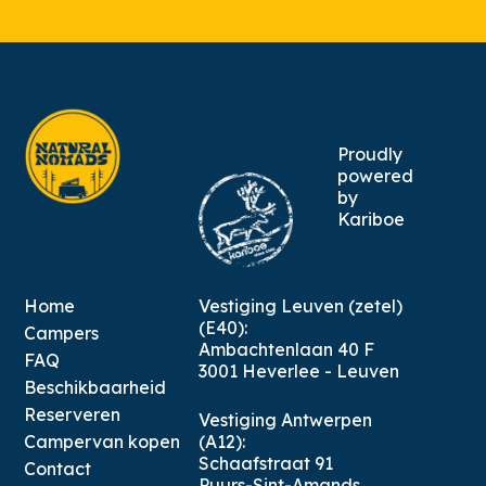
Proudly
powered
by
Kariboe
Home
Vestiging Leuven (zetel)
(E40):
Campers
Ambachtenlaan 40 F
FAQ
3001 Heverlee - Leuven
Beschikbaarheid
Reserveren
Vestiging Antwerpen
Campervan kopen
(A12):
Schaafstraat 91
Contact
Puurs-Sint-Amands